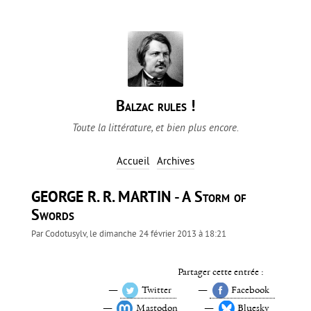
Balzac rules !
Toute la littérature, et bien plus encore.
Accueil
Archives
GEORGE R. R. MARTIN - A Storm of
Swords
Par
Codotusylv
, le
dimanche 24 février 2013 à 18:21
Partager cette entrée :
Twitter
Facebook
Mastodon
Bluesky