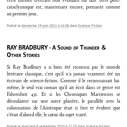
cette histoire d'enfant noir évoluant sur une Terre post-
cataclysmique est, maintenant encore, prenante comme
au premier jour.
Publié le
dimanche 19 juin 2011 à 16:06
dans
Science-Fiction
RAY BRADBURY - A Sound of Thunder &
Other Stories
Si Ray Bradbury a si bien été reconnu par le monde
littéraire classique, c'est qu'il n'a jamais vraiment été un
écrivain de science-fiction. Comme il le reconnaissait lui-
même, le seul vrai roman qu'il ait écrit dans ce genre est
Fahrenheit 451. Et si les Chroniques Martiennes se
déroulaient sur une autre planète, le parallèle avec la
colonisation de l'Amérique était si fort et évident que
c'était d'abord elle, le cœur du sujet traité.
Publié le
mercredi 8 septembre 2010 à 22:53
dans
Science-Fiction