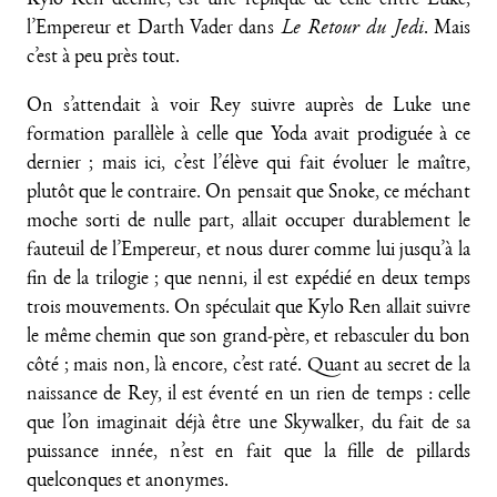
Kylo Ren déchiré, est une réplique de celle entre Luke,
l’Empereur et Darth Vader dans
Le Retour du Jedi
. Mais
c’est à peu près tout.
On s’attendait à voir Rey suivre auprès de Luke une
formation parallèle à celle que Yoda avait prodiguée à ce
dernier ; mais ici, c’est l’élève qui fait évoluer le maître,
plutôt que le contraire. On pensait que Snoke, ce méchant
moche sorti de nulle part, allait occuper durablement le
fauteuil de l’Empereur, et nous durer comme lui jusqu’à la
fin de la trilogie ; que nenni, il est expédié en deux temps
trois mouvements. On spéculait que Kylo Ren allait suivre
le même chemin que son grand-père, et rebasculer du bon
côté ; mais non, là encore, c’est raté. Quant au secret de la
naissance de Rey, il est éventé en un rien de temps : celle
que l’on imaginait déjà être une Skywalker, du fait de sa
puissance innée, n’est en fait que la fille de pillards
quelconques et anonymes.