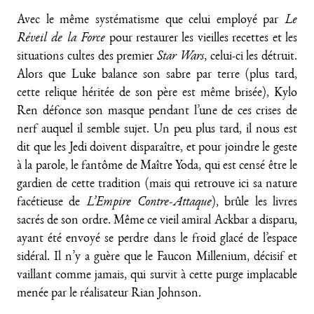
Avec le même systématisme que celui employé par
Le
Réveil de la Force
pour restaurer les vieilles recettes et les
situations cultes des premier
Star Wars
, celui-ci les détruit.
Alors que Luke balance son sabre par terre (plus tard,
cette relique héritée de son père est même brisée), Kylo
Ren défonce son masque pendant l’une de ces crises de
nerf auquel il semble sujet. Un peu plus tard, il nous est
dit que les Jedi doivent disparaître, et pour joindre le geste
à la parole, le fantôme de Maître Yoda, qui est censé être le
gardien de cette tradition (mais qui retrouve ici sa nature
facétieuse de
L’Empire Contre-Attaque
), brûle les livres
sacrés de son ordre. Même ce vieil amiral Ackbar a disparu,
ayant été envoyé se perdre dans le froid glacé de l’espace
sidéral. Il n’y a guère que le Faucon Millenium, décisif et
vaillant comme jamais, qui survit à cette purge implacable
menée par le réalisateur Rian Johnson.