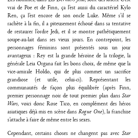
Les hommes, dans
Les Derniers Jedi
, sont des losers. C’est
vrai de Poe et de Finn, ça l’est aussi du caractériel Kylo
Ren, ça l’est encore de son oncle Luke. Même s’il se
rachète à la fin, il a piteusement échoué dans sa tentative
de restaurer l’ordre Jedi, et il se montre pathétiquement
soupe-au-lait dans ses vieux jours. En contrepoint, les
personnages féminins sont présentés sous un jour
avantageux : Rey est la grande héroïne de la trilogie, la
générale Leia Organa fait les bons choix, de même que la
vice-amirale Holdo, qui de plus commet un sacrifice
grandiose (et utile, celui-ci). Représentant les
communautés de façon plus équilibrée (après Finn,
premier personnage noir de tout premier plan dans
Star
Wars
, voici donc Rose Tico, en complément des héros
asiatiques déjà mis en scène dans
Rogue One
), la franchise
s’attache à faire de même entre les sexes.
Cependant, certains choses ne changent pas avec
Star