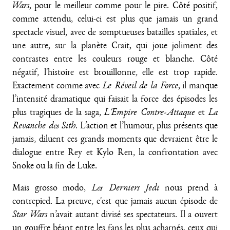
Wars
, pour le meilleur comme pour le pire. Côté positif,
comme attendu, celui-ci est plus que jamais un grand
spectacle visuel, avec de somptueuses batailles spatiales, et
une autre, sur la planète Crait, qui joue joliment des
contrastes entre les couleurs rouge et blanche. Côté
négatif, l'histoire est brouillonne, elle est trop rapide.
Exactement comme avec
Le Réveil de la Force
, il manque
l’intensité dramatique qui faisait la force des épisodes les
plus tragiques de la saga,
L'Empire Contre-Attaque
et
La
Revanche des Sith
. L’action et l’humour, plus présents que
jamais, diluent ces grands moments que devraient être le
dialogue entre Rey et Kylo Ren, la confrontation avec
Snoke ou la fin de Luke.
Mais grosso modo,
Les Derniers Jedi
nous prend à
contrepied. La preuve, c'est que jamais aucun épisode de
Star Wars
n’avait autant divisé ses spectateurs. Il a ouvert
un gouffre béant entre les fans les plus acharnés, ceux qui