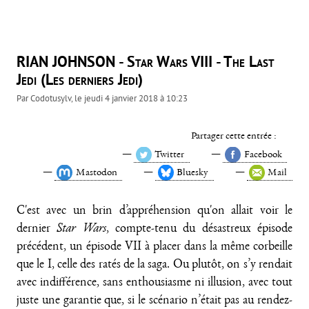
RIAN JOHNSON - Star Wars VIII - The Last
Jedi (Les derniers Jedi)
Par
Codotusylv
, le
jeudi 4 janvier 2018 à 10:23
Partager cette entrée :
Twitter
Facebook
Mastodon
Bluesky
Mail
C'est avec un brin d’appréhension qu'on allait voir le
dernier
Star Wars
, compte-tenu du désastreux épisode
précédent, un épisode VII à placer dans la même corbeille
que le I, celle des ratés de la saga. Ou plutôt, on s’y rendait
avec indifférence, sans enthousiasme ni illusion, avec tout
juste une garantie que, si le scénario n’était pas au rendez-